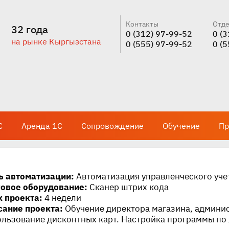
Контакты
Отде
32 года
0 (312) 97-99-52
0 (
на рынке Кыргызстана
0 (555) 97-99-52
0 (
С
Аренда 1С
Сопровождение
Обучение
Пр
ь автоматизации:
Автоматизация управленческого уче
говое оборудование:
Сканер штрих кода
к проекта:
4 недели
сание проекта:
Обучение директора магазина, админис
льзование дисконтных карт. Настройка программы по 