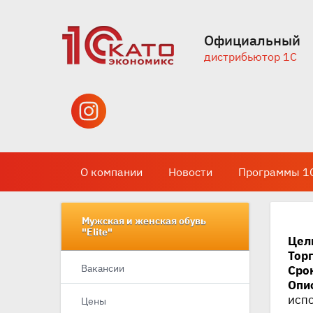
Официальный
дистрибьютор 1С
О компании
Новости
Программы 1
Мужская и женская обувь
"Elite"
Цел
Тор
Вакансии
Сро
Опи
испо
Цены