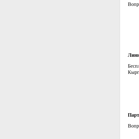
Вопр
Лини
Бесп
Кырг
Парт
Вопр