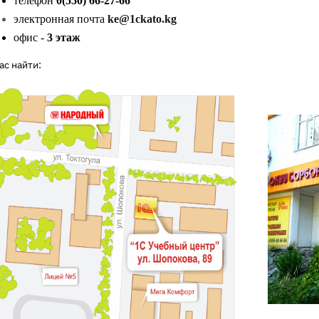
телефон
0(550) 66-27-66
электронная почта
ke@1ckato.kg
офис -
3 этаж
ас найти: