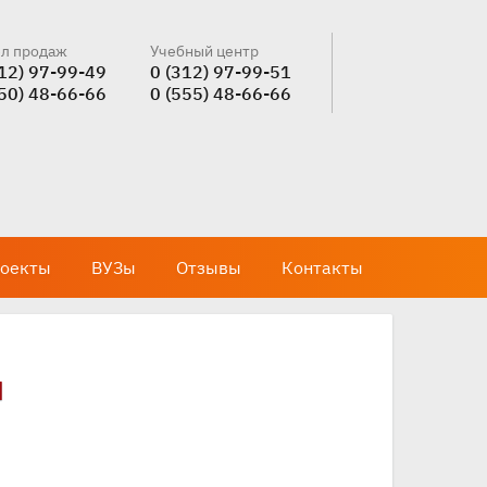
л продаж
Учебный центр
312) 97-99-49
0 (312) 97-99-51
550) 48-66-66
0 (555) 48-66-66
оекты
ВУЗы
Отзывы
Контакты
ы