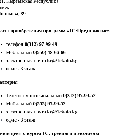
21, Кыргызская Республика
ишкек
Шопокова, 89
осы приобретения программ «1С:Предприятие»
телефон
0(312) 97-99-49
Мобильный
0(550) 48-66-66
электронная почта
ke@1ckato.kg
офис -
3 этаж
алтерия
Телефон многоканальный
0(312) 97-99-52
Мобильный
0(555) 97-99-52
электронная почта
ke@1ckato.kg
офис -
3 этаж
ный центр: курсы 1C, тренинги и экзамены